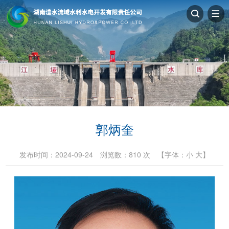
郭炳奎
发布时间：2024-09-24
浏览数：
810
次
【字体：
小
大
】