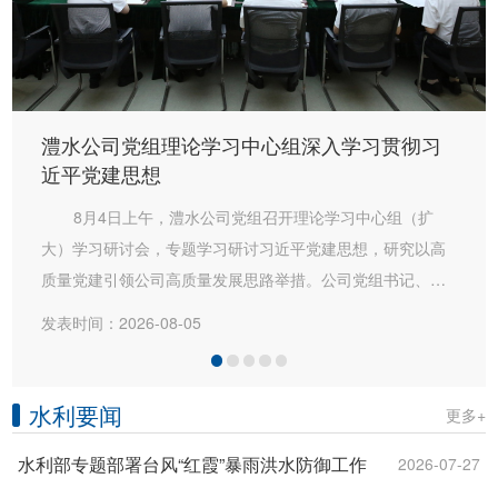
澧水公司党组理论学习中心组深入学习贯彻习
近平党建思想
8月4日上午，澧水公司党组召开理论学习中心组（扩
大）学习研讨会，专题学习研讨习近平党建思想，研究以高
质量党建引领公司高质量发展思路举措。公司党组书记、董
事长徐磊主持学习研讨并作重点发言。公司领导陈印辉、李
发表时间：2026-08-05
雪辉、郭炳奎、郑静、崔志刚参加学习研讨并分别作交流发
言。会议传达学习了中央党的建设工作领导小组《关于学习
贯彻习近平党建思想的通知》，集中学习《习近平党建文
水利要闻
更多+
选》《习近平关于基层工作方法论述摘编》《习近平关于基
​水利部专题部署台风“红霞”暴雨洪水防御工作
2026-07-27
层工作方法的重要论述学习读本》以及树立和践行正确政绩
观相关内容。安技部、建管部、结算中心...