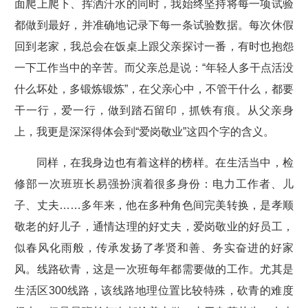
面爬上爬下、挥洒汗水的同时，我始终坚持将每一项试验
都做到最好，并准确地记录下每一条试验数据。每次休假
回到老家，我总会在饭桌上跟父亲探讨一番，有时也抱怨
一下工作当中的辛苦。而父亲总是说：“年轻人多干点活没
什么坏处，多锻炼锻炼”，在父亲心中，不管干什么，都要
干一行，爱一行，做到踏石留印，抓铁有痕。从父亲身
上，我更是深深得体会到“爱岗敬业”这四个字的含义。
同样，在我身边也有着这样的榜样。在生活当中，检
修部一次班班长易强扮演着很多身份：电力工作者、儿
子、丈夫……多年来，他在多种角色间完美转换，是孝顺
敬老的好儿子，通情达理的好丈夫，爱岗敬业的好员工，
似春风化雨般，传承发扬了孝贤和善、务实奋进的好家
风。线路砍青，这是一次班每年都需要做的工作。尤其是
生活区300线路，该线路地理位置比较特殊，砍青的难度