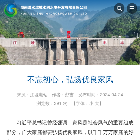
不忘初心，弘扬优良家风
来源：
江垭电站
作者：
彭吉
发布时间：2024-04-24
浏览数：
391
次
【字体：
小
大
】
习近平总书记曾经强调，家风是社会风气的重要组成
部分，广大家庭都要弘扬优良家风，以千千万万家庭的好