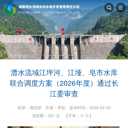
澧水流域江坪河、江垭、皂市水库
联合调度方案（2026年度）通过长
江委审查
来源：
调信部
作者：
李彤
发布时间：2026-02-03
浏览数：
261
次
【字体：
小
大
】