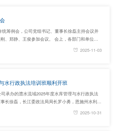
例会
点工作统筹例会，公司党组书记、董事长徐磊主持会议并
刚、郑静、王俊参加会议。 会上，各部门和单位汇
通报了10月份重点工作督办情况及11月重点工作计
2025-11-03
相关工作内容和目标进度提出具体要求，讨论并确定公
工作完...
理与水行政执法培训班顺利开班
公司承办的澧水流域2025年度水库管理与水行政执法
董事长徐磊，长江委政法局局长罗小勇，恩施州水利和
公司党组成员、副总经理郑静主持开班仪式。 罗小
2025-10-31
真贯彻落实习近平总书记关于水库安全工作重要指示批
复杂...