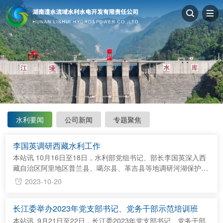
水利要闻
公司新闻
专题聚焦
李国英调研西藏水利工作
本站讯 10月16日至18日，水利部党组书记、部长李国英深入西
藏自治区阿里地区普兰县、噶尔县、革吉县等地调研河湖保护治
理和农村饮水安全保障工作。他强调，要认真学习贯彻习近平总
2023-10-20
书记重要讲话精神，全面落实新时代党的治藏方略，围绕做好稳
定、发展、生态、强边四件大事，立足西藏区情、水情，强化实
长江委举办2023年党支部书记、党务干部示范培训班
化河湖保护治理，抓细抓实农村饮水安全保障，切实筑牢西藏水
生态系统安全、强边富民的水利基础。 李国英先后来到玛旁雍
本站讯 9月21日至22日，长江委2023年党支部书记、党务干部