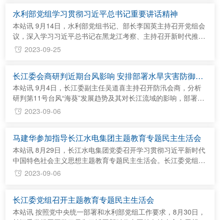
志，建立健全从水源到水龙头的全链条全过程农村饮水安全保障
水利部党组学习贯彻习近平总书记重要讲话精神
体系，推动农村供水高质量发展。要因地制宜、分类施策，以县
域为单元，优先推进城乡供水一体化、集中供水规模化工程建
本站讯 9月14日，水利部党组书记、部长李国英主持召开党组会
设，最大程...
议，深入学习习近平总书记在黑龙江考察、主持召开新时代推动
东北全面振兴座谈会时的重要讲话精神，研究部署贯彻落实工
2023-09-25
作。 会议强调，要牢牢把握东北在维护国家国防安全、粮食安
全、生态安全、能源安全、产业安全中的重要使命，牢牢把握高
长江委会商研判近期台风影响 安排部署水旱灾害防御工
质量发展这个首要任务和构建新发展格局这个战略任务，加快建
作
设东北现代化水利基础设施体系，积极推动重大水利工程建设，
本站讯 9月4日，长江委副主任吴道喜主持召开防汛会商，分析
实施河湖...
研判第11号台风“海葵”发展趋势及其对长江流域的影响，部署台
风降雨防范及流域水库调度等水旱灾害防御工作。 据水文气象
2023-09-06
预报，今年第11号台风“海葵”已于9月3日19时50分前后移入台
湾海峡南部海面，逐步减弱为强热带风暴级,预计将以每小时 10
马建华参加指导长江水电集团主题教育专题民主生活会
公里左右的速度向西偏北方向移动,逐渐向闽粤交界一带沿海靠
近，并将于 5 日上午在福建漳浦至广东惠来一带沿海登陆（热带
本站讯 8月29日，长江水电集团党委召开学习贯彻习近平新时代
风暴...
中国特色社会主义思想主题教育专题民主生活会。长江委党组书
记、主任马建华到会指导并讲话。 马建华指出，委党组班子成
2023-09-06
员列席委属单位党委（党组）民主生活会开展督导，对提高民主
生活会质量有很大的促进作用，是长江委抓党建的好做法、好经
长江委党组召开主题教育专题民主生活会
验，必须予以坚持。 在认真听取对照检查发言后，马建华指
出，长江水电集团党委专题民主生活会紧扣主题、会风务实，一
本站讯 按照党中央统一部署和水利部党组工作要求，8月30日，