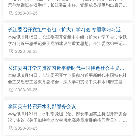
错、孔...
示范培训班在汉举行，长江委副主任、党组成员胡甲均出席开班
仪式并讲话。 胡甲均指出，要深入学习领会习近平总书记关于
2023-09-25
党的建设的重要思想，准确把握新的形势任务。将习近平新时代
中国特色社会主义思想落实为推动基层党建提质增效的强大动
长江委召开党组中心组（扩大）学习会 专题学习习近平
能，必须把握三个重点：一是党的领导，要把党的领导真正落到
总书记关于党的建设的重要思想
基层，具体到支部重大任务落实上，体现在党组织战斗堡垒作用
本站讯 9月15日，长江委召开党组中心组（扩大）学习会，专题
和党员先...
学习习近平总书记关于党的建设的重要思想。长江委党组书记、
主任马建华主持会议，长江委党组成员、机关党委副书记、机关
2023-09-25
纪委书记任红梅，长江工会主席徐德毅出席会议。 中共湖北省
委直属机关工委党校教授彭晓保应邀作专题辅导，以《深入学习
长江委召开学习贯彻习近平新时代中国特色社会主义思
贯彻习近平总书记关于党的建设的重要思想》为题，从习近平总
想主题教育总结会
书记关于党的建设的重要思想的源头依据、重大意义、科学内涵
本站讯 9月14日，长江委召开学习贯彻习近平新时代中国特色社
等方面...
会主义思想主题教育总结会，深入学习贯彻中央和水利部主题教
育总结会精神，回顾总结长江委主题教育开展情况，部署长江委
2023-09-25
主题教育巩固拓展工作。长江委党组书记、主任马建华作主题教
育总结，水利部党组主题教育第一巡回指导组组长肖幼、成员姜
李国英主持召开水利部部务会议
莉等同志到会指导。委党组成员、机关党委副书记、机关纪委书
记任红梅主持会议。 马建华指出，主题教育开展以来，在水利
本站讯 9月21日，水利部党组书记、部长李国英主持召开部务会
部党组...
议，审议《关于加快推动农村供水高质量发展的指导意见》。
会议强调，要深入贯彻落实习近平总书记重要指示精神，深刻认
2023-09-25
识农村饮水安全保障是巩固脱贫成果、推动乡村振兴的重要标