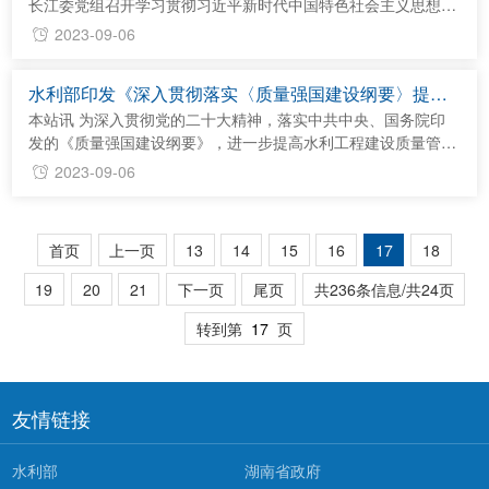
是会前准...
长江委党组召开学习贯彻习近平新时代中国特色社会主义思想主
题教育专题民主生活会。 水利部主题教育第一巡回指导组组长
2023-09-06
肖幼同志到会指导并作点评，长江委党组书记、主任马建华主持
会议。委党组成员胡甲均、吴道喜、任红梅、王威参加会议并分
水利部印发《深入贯彻落实〈质量强国建设纲要〉提升
别作对照检查。 为开好这次专题民主生活会，长江委党组研究
水利工程建设质量的实施意见》
制定工作方案，认真开展集中学习和个人自学，深入开展谈心谈
本站讯 为深入贯彻党的二十大精神，落实中共中央、国务院印
话，结...
发的《质量强国建设纲要》，进一步提高水利工程建设质量管理
水平，推动新阶段水利高质量发展，近日，水利部印发《深入贯
2023-09-06
彻落实〈质量强国建设纲要〉提升水利工程建设质量的实施意
见》（以下简称《实施意见》）。 《实施意见》分为5部分，共
27条，主要是结合水利建设实际，提出具体的落实意见和措施，
首页
上一页
13
14
15
16
17
18
要求强化工程质量保障、提升水利工程品质、推进工程质量管理
现代化，...
19
20
21
下一页
尾页
共236条信息/共24页
转到第
页
友情链接
水利部
湖南省政府