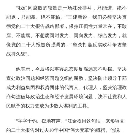
“我们同腐败的较量是一场殊死搏斗，只能进、绝不
能退，只能赢、绝不能输。”王建新说，我们必须坚决贯
彻
党的二十大报告
战略部署，保持压倒性力量常在，不敢
腐、不能腐、不想腐同时发力、同向发力、综合发力，就
像党的二十大报告所强调的，“坚决打赢反腐败斗争攻坚
战持久战”。
他表示，今后将以零容忍态度反腐惩恶不动摇。坚决
查处政治问题和经济问题交织的腐败，坚决防止领导干部
成为利益集团和权势团体的代言人、代理人，坚决治理政
商勾连破坏政治生态和经济发展环境问题，决不让党和人
民赋予的权力变成为少数人谋利的工具。
“字字千钧、掷地有声。”江金权用这句话，来形容党
的二十大
报告
对过去10年中国“伟大变革”的概括。他说，