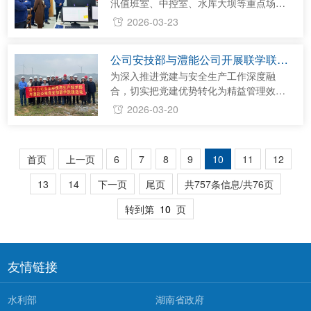
年职工分别座谈，广泛听取大家关于公司
汛值班室、中控室、水库大坝等重点场
改革发展的意见建议，认真倾听职工诉
所，详细了解发电机组检修、泄洪设施启
2026-03-23
求，现场一一回应。就做好下一步工作，
闭调试、数字孪生开发应用等情况，现场
徐磊强调，一要筑牢政治忠诚，确保方
听取了江垭水电站关于汛前隐患排查整
公司安技部与澧能公司开展联学联建
向...
改、“六项机制”运用、水情预警预报等工作
活动
情况的汇报，仔细询问当前库水位、出入
为深入推进党建与安全生产工作深度融
库流量等调度运行状况，重点了解数字孪
合，切实把党建优势转化为精益管理效
生“四预”能力提升系统试运行情况。3月19
能，3月16日至17日，公司安技部党支部
2026-03-20
日，公司党组副书记、总经理陈印辉带
与澧能公司党支部联合开展联学联建活
队，到江垭电站开展汛前安全生产检
动，以党建引领聚合力、以业务联动促提
查。...
升。公司党组成员、副总经理郑静全程参
首页
上一页
6
7
8
9
10
11
12
与活动。 活动中，郑静带领安技部党员同
志深入风电场一线，先后前往风机作业现
13
14
下一页
尾页
共757条信息/共76页
场、升压站主控室，详细察看风机运行状
态、设备运维流程及安全生产防控措施落
转到第
页
实情况，重点询问设备日常巡检、故障排
查处置...
友情链接
水利部
湖南省政府