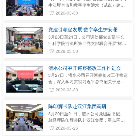
前帮扶...
生江垭皂市和数字孪生澧水（试点）建设
项目竣工验收会议。公司党组成员、副总
2026-03-30
经理郑静主持会议，会议邀请长江水利委
员会原副主任吴道喜及行业有关专家参加
党建引领促发展 数字孪生护安澜—公
验收。 会议听取了项目建设单位、承建单
司调信部与长科院河流所开展联学联
位以及监理单位关于项目建设管理及实
3月23日至24日，公司调信部党支部与长
建
施、监理有关情况的汇报，观看了系统平
江科学院河流所第二党支部联合开展“树牢
台演示。验收组通过细致查阅资料、现场
正确政绩观勇担时代新使命”联学联建活
2026-03-30
质询研讨，充分肯定项目建设成果。并一
动。澧水公司党组成员、副总经理郑静，
致认为，项目基础资料详实完备、技术
长科院河流所党总支书记、所长金中武参
澧水公司召开巡察整改工作推进会
路...
加活动。 两个支部全体党员首先来到武汉
二七纪念馆参观学习，大家依次参观了各
3月27日，澧水公司召开巡察整改工作推进
个展厅，馆内陈列的大量历史文物、图
会，深入学习贯彻习近平总书记关于巡视
片、文献资料等，生动再现了京汉铁路工
工作的重要论述，传达长江委党组巡察整
2026-03-30
人大罢工的历史背景、过程和伟大意义。
改提醒谈话会精神，通报巡察反馈问题整
林祥谦、施洋等革命先烈坚定信念、宁
改进展情况，对巡察反馈问题整改进行再
陈印辉带队赴汉江集团调研
死...
动员、再部署、再压实。公司党组书记、
董事长徐磊主持会议并讲话。公司领导骆
3月20日至21日，澧水公司党组副书记、
诗栋、李雪辉、郭炳奎、郑静、王俊参加
总经理陈印辉带队赴汉江集团，重点围绕
会议。 徐磊在讲话中指出，长江委党组对
招标采购、合同管理、组织绩效等工作开
2026-03-26
公司开展的巡察，是对我们各项工作的一
展调研。以期通过借鉴学习好做法、好经