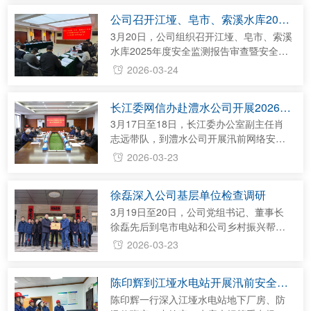
次全面“政治体检”，既指出了“病灶...
验、新举措，有效推动公司实现更高质量
公司召开江垭、皂市、索溪水库2025
发展。汉江集团党委副书记、总经理张先
年度安全监测报告审查暨安全监测工
华主持交流座谈会，澧水公司党组成员、
3月20日，公司组织召开江垭、皂市、索溪
作咨询会议
副总经理张洪刚，汉江集团党委常委、副
水库2025年度安全监测报告审查暨安全监
总经理易振清参加交流座谈。 会上，陈印
测工作咨询会，公司党组成员、副总经理
2026-03-24
辉对汉江集团长期以来给予澧水公司改革
郑静主持会议，五凌电力公司、长江设计
发展的关心和支持表示感谢，并简要介
集团、湖南省水利水电勘测设计院等单位3
长江委网信办赴澧水公司开展2026年
绍...
位专家应邀参会。 会议分别听取了关于江
汛前网络安全检查
垭、皂市、索溪三座水库2025年度安全监
3月17日至18日，长江委办公室副主任肖
测报告和《江垭水利枢纽工程安全监测系
志远带队，到澧水公司开展汛前网络安全
统鉴定报告》《皂市水利枢纽工程安全监
检查，公司党组书记、董事长徐磊参加检
2026-03-23
测仪器报损检验成果报告》的汇报，与会
查座谈会。 检查组一行认真听取了公司关
专家及代表对报告进行充分讨论，提出...
于网络安全工作自查情况的汇报，仔细查
徐磊深入公司基层单位检查调研
阅了责任落实、通讯和会商保障、数据安
全、等保测评和问题整改等相关资料，并
3月19日至20日，公司党组书记、董事长
对核心网络和设备进行了技术检测。对澧
徐磊先后到皂市电站和公司乡村振兴帮扶
水公司网络安全工作给予充分肯定，同时
村，与一线干部职工交流座谈，检查公司
2026-03-23
要求提高职工网络安全意识，加强信息化
乡村振兴工作进展并看望驻村工作队。公
资产管理，明确资产责任人，全面提升
司专职党组副书记李雪辉参加调研活动。
陈印辉到江垭水电站开展汛前安全检
网...
3月19日，徐磊为皂市电站获评水利部“四
查
强”党支部进行授牌，与电站基层干部、青
陈印辉一行深入江垭水电站地下厂房、防