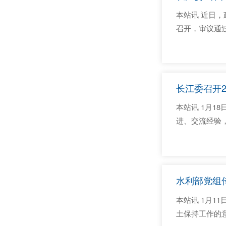
本站讯 近日
召开，审议通
及湖北省政协
工程师、民盟湖
长江委召开2
本站讯 1月1
进、交流经验
践行习近平总
奋力谱写新阶段
水利部党组
本站讯 1月
土保持工作的