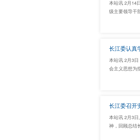
本站讯 2月
级主要领导干
会议指出，要
辛万苦、付出巨
长江委认真
本站讯 2月3
会主义思想为
利工作会议要
分会场，委党组
长江委召开安
本站讯 2月
神，回顾总结长
会指导。长江