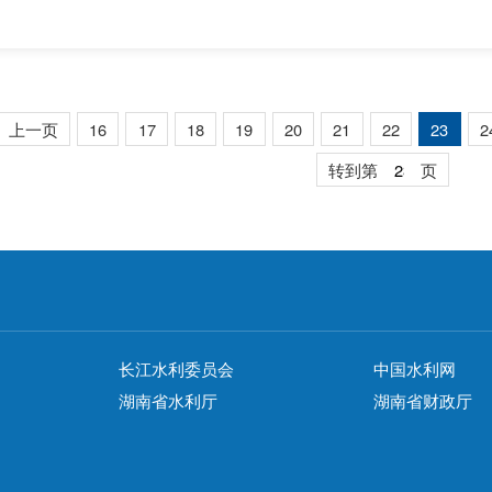
领悟“两个确立”的决定性意义，增强“四个意识”、坚定“四个自信”
识全面从严治党是...
上一页
16
17
18
19
20
21
22
23
2
转到第
页
长江水利委员会
中国水利网
湖南省水利厅
湖南省财政厅