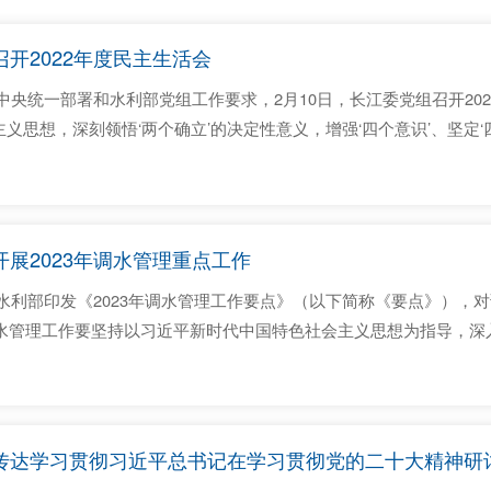
开2022年度民主生活会
中央统一部署和水利部党组工作要求，2月10日，长江委党组召开20
义思想，深刻领悟‘两个确立’的决定性意义，增强‘四个意识’、坚定‘
神贯彻落实党的二十大作出的重大决策部署”这一主题，紧密结合思
。 水利部...
展2023年调水管理重点工作
，水利部印发《2023年调水管理工作要点》（以下简称《要点》），
年调水管理工作要坚持以习近平新时代中国特色社会主义思想为指导，深
、两手发力”治水思路，全面落实习近平总书记治水重要论述精神，按照
展目标路径，从持续助力...
传达学习贯彻习近平总书记在学习贯彻党的二十大精神研