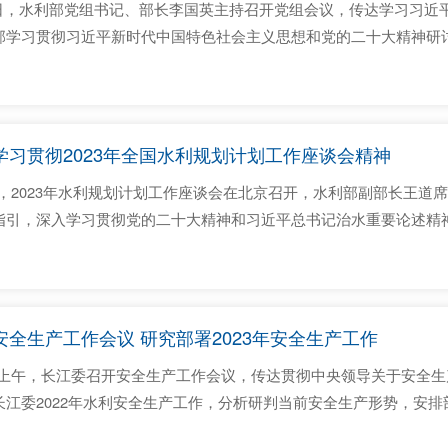
14日，水利部党组书记、部长李国英主持召开党组会议，传达学习习
部学习贯彻习近平新时代中国特色社会主义思想和党的二十大精神研
深入学习贯彻习近平总书记重要讲话精神，深刻认识中国式现代化是
大代价取得的重大成果，深刻认...
学习贯彻2023年全国水利规划计划工作座谈会精神
日，2023年水利规划计划工作座谈会在北京召开，水利部副部长王
指引，深入学习贯彻党的二十大精神和习近平总书记治水重要论述精
求，全力做好水利规划计划工作，为推动新阶段水利高质量发展作出
成员、副主任胡甲均参加了视...
全生产工作会议 研究部署2023年安全生产工作
3日上午，长江委召开安全生产工作会议，传达贯彻中央领导关于安全
江委2022年水利安全生产工作，分析研判当前安全生产形势，安排
委党组书记、主任马建华出席会议并讲话，委党组成员、副主任吴道