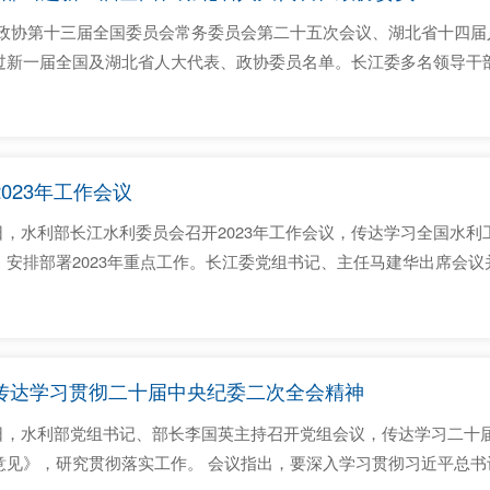
，政协第十三届全国委员会常务委员会第二十五次会议、湖北省十四
过新一届全国及湖北省人大代表、政协委员名单。长江委多名领导干
委员。 长江委党组书记、主任马建华担任第十四届全国政协委员，当
北省委员会副主委黄艳当选第...
023年工作会议
8日，水利部长江水利委员会召开2023年工作会议，传达学习全国水利
，安排部署2023年重点工作。长江委党组书记、主任马建华出席会
书记治水重要论述精神，全面落实全国水利工作会议安排部署要求，
长江水利高质量发展新篇章。 长...
传达学习贯彻二十届中央纪委二次全会精神
11日，水利部党组书记、部长李国英主持召开党组会议，传达学习二
意见》，研究贯彻落实工作。 会议指出，要深入学习贯彻习近平总