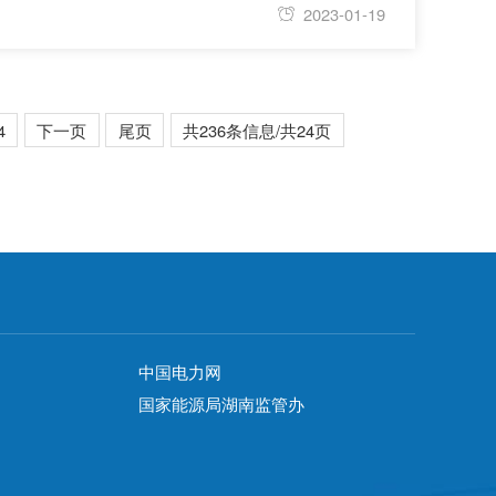
、做到“两个维护”。要时刻保持解决大党独有难题的清醒
2023-01-19
4
下一页
尾页
共236条信息/共24页
中国电力网
国家能源局湖南监管办