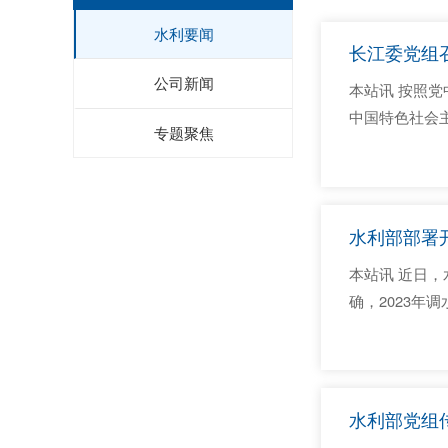
水利要闻
长江委党组召
公司新闻
本站讯 按照党
中国特色社会主
专题聚焦
奋发有为的精
展批评和自我批评
水利部部署开
本站讯 近日
确，2023
衡、系统治理
段水利高质量发
水利部党组