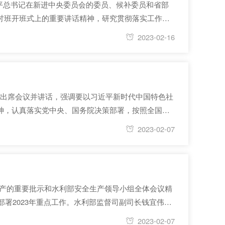
近平总书记在新进中央委员会的委员、候补委员和省部
讨班开班式上的重要讲话精神，研究贯彻落实工作。
我们党领导全国各族人民在长期探索和实践中历经千
2023-02-16
道席出席会议并讲话，强调要以习近平新时代中国特色社
神，认真落实党中央、国务院决策部署，按照全国水
新的贡献。总规划师吴文庆主持会议。 长江委设视频
2023-02-07
生产的重要批示和水利部安全生产领导小组全体会议精
部署2023年重点工作。水利部监督司副司长钱宜伟到
喜主持会议，委党组成员、副主任王威参加会议。 马
2023-02-07