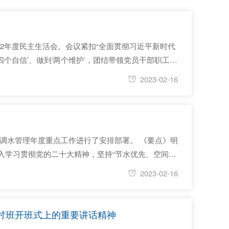
22年度民主生活会。会议紧扣“全面贯彻习近平新时代
四个自信’、做到‘两个维护’，团结带领党员干部职工以
想和治江工作实际，坚持问题导向，全面对照检查，开
2023-02-16
对调水管理年度重点工作进行了安排部署。 《要点》明
入学习贯彻党的二十大精神，坚持“节水优先、空间均
2023年全国水利工作会议工作部署，锚定推动新阶
2023-02-16
讨班开班式上的重要讲话精神